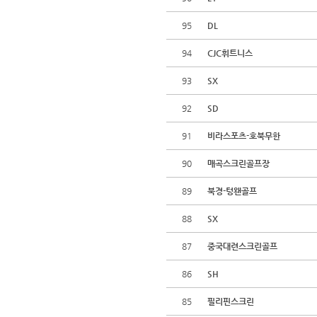
95
DL
94
CJC휘트니스
93
SX
92
SD
91
비라스포츠-호북무한
90
매곡스크린골프장
89
북경-텅왠골프
88
SX
87
중국대련스크린골프
86
SH
85
필리핀스크린