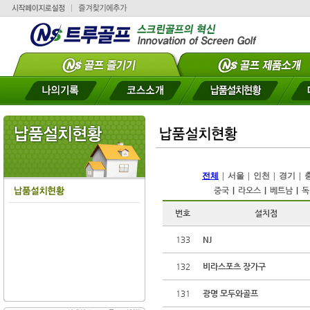
전체
|
서울
|
인천
|
경기
|
중국
|
라오스
|
베트남
|
독
번호
설치점
133
NJ
132
비라스포츠 장가구
131
광명 모두와골프