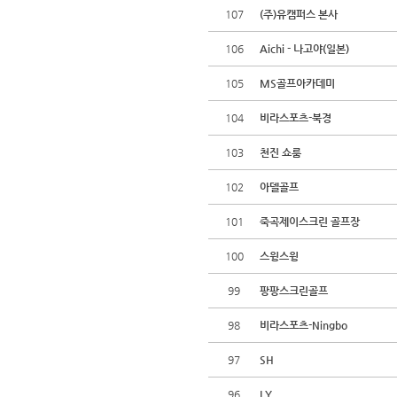
107
(주)유캠퍼스 본사
106
Aichi - 나고야(일본)
105
MS골프아카데미
104
비라스포츠-북경
103
천진 쇼룸
102
아델골프
101
죽곡제이스크린 골프장
100
스윙스윙
99
팡팡스크린골프
98
비라스포츠-Ningbo
97
SH
96
LY