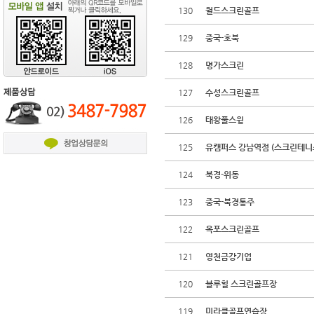
130
월드스크린골프
129
중국-호북
128
명가스크린
127
수성스크린골프
126
태왕풀스윙
125
유캠퍼스 강남역점 (스크린테니
124
북경-위동
123
중국-북경통주
122
옥포스크린골프
121
영천금강기업
120
블루힐 스크린골프장
119
미라클골프연습장