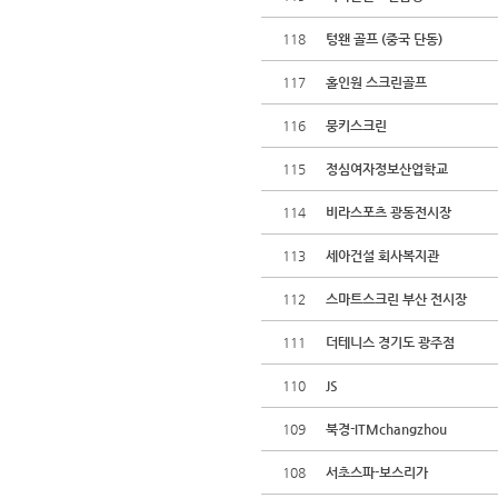
118
텅왠 골프 (중국 단동)
117
홀인원 스크린골프
116
뭉키스크린
115
정심여자정보산업학교
114
비라스포츠 광동전시장
113
세아건설 회사복지관
112
스마트스크린 부산 전시장
111
더테니스 경기도 광주점
110
JS
109
북경-ITMchangzhou
108
서초스파-보스리가